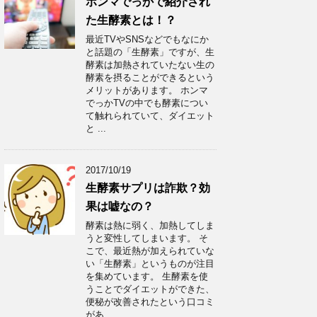
ホンマでっかで紹介され
た生酵素とは！？
最近TVやSNSなどでもなにか
と話題の「生酵素」ですが、生
酵素は加熱されていたない生の
酵素を摂ることができるという
メリットがあります。 ホンマ
でっかTVの中でも酵素につい
て触れられていて、ダイエット
と ...
2017/10/19
生酵素サプリは詐欺？効
果は嘘なの？
酵素は熱に弱く、加熱してしま
うと変性してしまいます。 そ
こで、最近熱が加えられていな
い「生酵素」というものが注目
を集めています。 生酵素を使
うことでダイエットができた、
便秘が改善されたという口コミ
があ ...