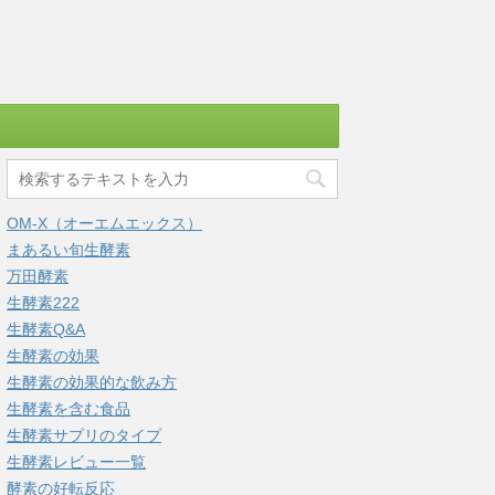
OM-X（オーエムエックス）
まあるい旬生酵素
万田酵素
生酵素222
生酵素Q&A
生酵素の効果
生酵素の効果的な飲み方
生酵素を含む食品
生酵素サプリのタイプ
生酵素レビュー一覧
酵素の好転反応