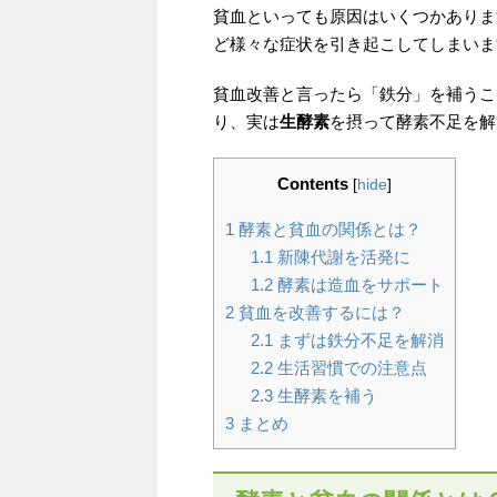
貧血といっても原因はいくつかありま
ど様々な症状を引き起こしてしまいま
貧血改善と言ったら「鉄分」を補うこ
り、実は
生酵素
を摂って酵素不足を解
Contents
[
hide
]
1
酵素と貧血の関係とは？
1.1
新陳代謝を活発に
1.2
酵素は造血をサポート
2
貧血を改善するには？
2.1
まずは鉄分不足を解消
2.2
生活習慣での注意点
2.3
生酵素を補う
3
まとめ